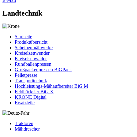
E-Mail
Landtechnik
Startseite
Produktübersicht
Scheibenmähwerke
Kreiselzettwender
Kreiselschwader
Rundballenpressen
Großpackenpressen BiGPack
Pelletpresse
Transporttechnik
Hochleistungs-Mähaufbereiter BiG M
Feldhäcksler BiG X
KRONE Digital
Ersatzteile
Traktoren
Mähdrescher